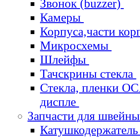
Звонок (buzzer)
Камеры
Корпуса,части кор
Микросхемы
Шлейфы
Тачскрины стекла
Стекла, пленки OCA
диспле
Запчасти для швейн
Катушкодержател