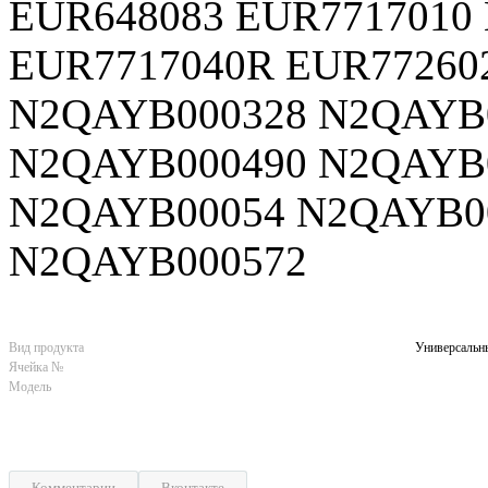
EUR648083 EUR7717010
EUR7717040R EUR77260
N2QAYB000328 N2QAYB
N2QAYB000490 N2QAYB
N2QAYB00054 N2QAYB0
N2QAYB000572
Вид продукта
Универсальны
Ячейка №
Модель
Комментарии
Вконтакте