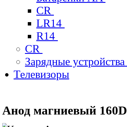
CR
LR14
R14
CR
Зарядные устройств
Телевизоры
Анод магниевый 160