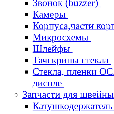
Звонок (buzzer)
Камеры
Корпуса,части кор
Микросхемы
Шлейфы
Тачскрины стекла
Стекла, пленки OCA
диспле
Запчасти для швейн
Катушкодержател