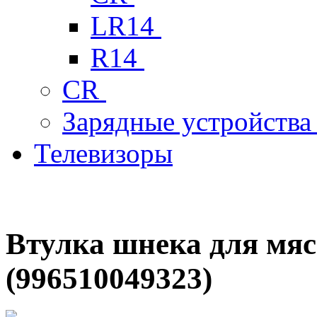
LR14
R14
CR
Зарядные устройств
Телевизоры
Втулка шнека для мя
(996510049323)