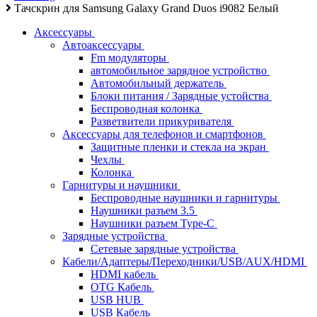
Тачскрин для Samsung Galaxy Grand Duos i9082 Белый
Аксессуары
Автоаксессуары
Fm модуляторы
автомобильное зарядное устройство
Автомобильный держатель
Блоки питания / Зарядные устойства
Беспроводная колонка
Разветвители прикуривателя
Аксессуары для телефонов и смартфонов
Защитные пленки и стекла на экран
Чехлы
Колонка
Гарнитуры и наушники
Беспроводные наушники и гарнитуры
Наушники разъем 3.5
Наушники разъем Type-C
Зарядные устройства
Сетевые зарядные устройства
Кабели/Адаптеры/Переходники/USB/AUX/HDMI
HDMI кабель
OTG Кабель
USB HUB
USB Кабель