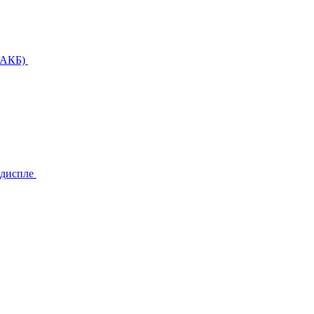
(АКБ)
 диспле