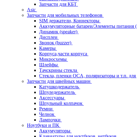
Запчасти для КБТ
Asic
Запчасти для мобильных телефонов
SIM держатели, Коннекторы
Аккумуляторные батареи/Элементы питания 
Динамик (speaker)
Дисплеи
Звонок (buzzer)
Камеры
Корпуса,части корпуса
Микросхемы
Шлейфы
Тачскрины стекла
Стекла, пленки OCA, поляризаторы и т.п. для
Запчасти для швейных машин
Катушкодержатель
Шпуледержатель
Аксессуары
Шпульный колпачок
Ремни
Челнок
Лампочки
Ноутбуки и ПК
Аккумуляторы
Клавиатуры для ноутбуков, нетбуков