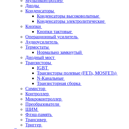
Мультиконтроллер
Диоды
Конденсаторы
Конденсаторы высоковольтные
Конденсаторы электролитические
Кнопки
Кнопки тактовые
Операционный усилитель
Аудиоусилитель
Термостаты
Нормально замкнутый
Диодный мост
Транзисторы
IGBT
Транзисторы полевые (FETs, MOSFETs)
N-Канальные
Транзисторная сборка
Симистор
Контроллер
Микроконтроллер
Преобразователи
ШИМ
Флэш-память
Трансивер
Триггер