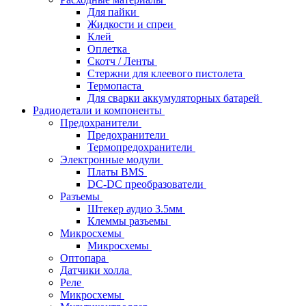
Для пайки
Жидкости и спреи
Клей
Оплетка
Скотч / Ленты
Стержни для клеевого пистолета
Термопаста
Для сварки аккумуляторных батарей
Радиодетали и компоненты
Предохранители
Предохранители
Термопредохранители
Электронные модули
Платы BMS
DC-DC преобразователи
Разъемы
Штекер аудио 3.5мм
Клеммы разъемы
Микросхемы
Микросхемы
Оптопара
Датчики холла
Реле
Микросхемы