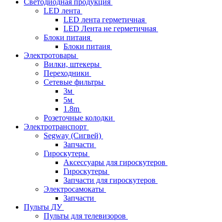
Светодиодная продукция
LED лента
LED лента герметичная
LED Лента не герметичная
Блоки питаия
Блоки питаия
Электротовары
Вилки, штекеры
Переходники
Сетевые фильтры
3м
5м
1.8m
Розеточные колодки
Электротранспорт
Segway (Сигвей)
Запчасти
Гироскутеры
Аксессуары для гироскутеров
Гироскутеры
Запчасти для гироскутеров
Электросамокаты
Запчасти
Пульты ДУ
Пульты для телевизоров